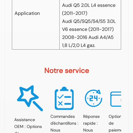
Audi Q5 2.0L L4 essence
Application
(2011-2017)
Audi Q5/SQ5/S4/S5 3.0L
V6 essence (2011-2017)
2008-2016 Audi A4/A5
1,8 L/2,0 L4 gaz.
Notre service
Commandes
Réponse
Options
Assistance
d'échantillons :
rapide :
de
OEM : Options
Nous
Nous
paiement :