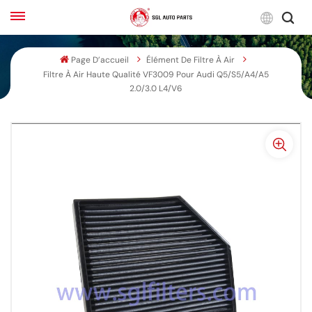
Franç
Page D’accueil
Élément De Filtre À Air
Filtre À Air Haute Qualité VF3009 Pour Audi Q5/S5/A4/A5
English
2.0/3.0 L4/V6
Français
Русский
بالعربية
español
한국어