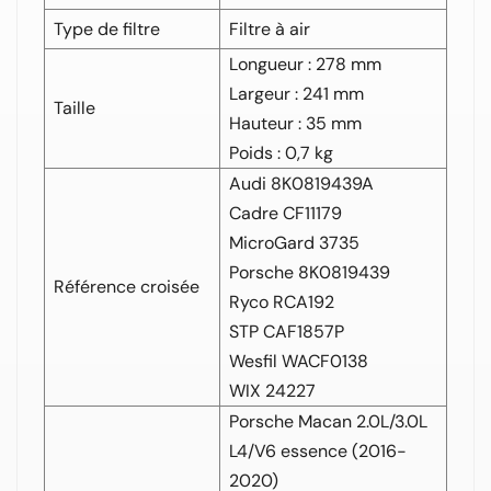
Type de filtre
Filtre à air
Longueur : 278 mm
Largeur : 241 mm
Taille
Hauteur : 35 mm
Poids : 0,7 kg
Audi 8K0819439A
Cadre CF11179
MicroGard 3735
Porsche 8K0819439
Référence croisée
Ryco RCA192
STP CAF1857P
Wesfil WACF0138
WIX 24227
Porsche Macan 2.0L/3.0L
L4/V6 essence (2016-
2020)