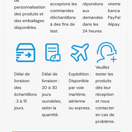
de
acceptons les
répondons
virement
personnalisation
commandes
aux
bancaire,
des produits et
d'échantillons
demandes
PayPal,
des emballages
à des fins de
dans les
Alipay.
disponibles.
test.
24 heures.
Veuillez
Délai de
Délai de
Expédition :
tester les
livraison
livraison :
Disponible
produits
des
20 à 30
par voie
dès leur
échantillons
jours
maritime,
réception
: 3 à 15
ouvrables,
aérienne
et nous
jours.
selon la
ou express.
contacter
quantité.
en cas de
problème.