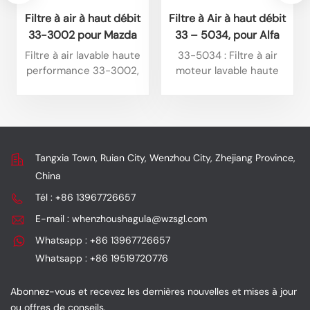
Filtre à air à haut débit
Filtre à Air à haut débit
33-3002 pour Mazda
33 – 5034, pour Alfa
BT50 3.0L L4 Diesel
Romeo Tonale 1,6 l L4
Filtre à air lavable haute
33-5034 : Filtre à air
(2025) et Isuzu D-Max
Diesel 2025, Alfa
performance 33-3002,
moteur lavable haute
1.9L L4 Diesel (2024).
Romeo Tonale 1,6 l L4
compatible avec
performance de type
certains modèles Isuzu. Il
plaque, spécialement
Diesel 2024
offre un débit élevé, est
conçu pour certains
réutilisable et a une
modèles Jeep. Ses
longue durée de vie, tout
principaux atouts sont
Tangxia Town, Ruian City, Wenzhou City, Zhejiang Province,
en optimisant la
son débit élevé, sa
China
puissance et en
réutilisabilité et sa
assurant une filtration
grande durabilité, tout
Tél : +86 13967726657
efficace.
en assurant une
E-mail : whenzhoushagula@wzsgl.com
amélioration des
performances et une
Whatsapp : +86 13967726657
protection du moteur.
Whatsapp : +86 19519720776
Abonnez-vous et recevez les dernières nouvelles et mises à jour
ou offres de conseils.