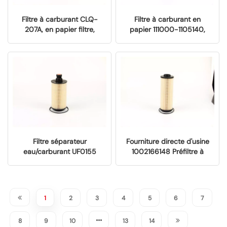
Filtre à carburant CLQ-
Filtre à carburant en
207A, en papier filtre,
papier 111000-1105140,
remplacement OEM
remplacement OEM
L011000000307
PU1048, élément filtrant
L111000000142 pour
diesel pour moteurs de
camionnettes Foton Euro
camions poids lourds
V. Fourniture directe
Yuchai Euro VI YCK09 et
d'usine. Élément filtrant
YCK11. Fourniture directe
diesel pour camionnettes
d'usine.
Foton Euro V.
Filtre séparateur
Fourniture directe d'usine
eau/carburant UF0155
1002166148 Préfiltre à
(papier filtre),
carburant en papier,
remplacement OEM
élément filtrant de
L0110210716A0 pour
remplacement OEM pour
moteur diesel de camion
moteur de camion poids
1
2
3
4
5
6
7
léger Foton Quanchai.
lourd Weichai WP6H WP7
Euro VI
8
9
10
13
14