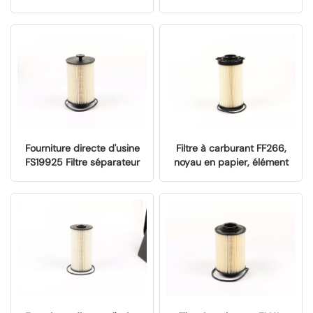
Heavy‑Duty Diesel Engines
filtre à carburant PU10031X
Élément de remplacement
OEM pour camions poids
lourds Weichai WP14 Euro
6
Fourniture directe d'usine
Filtre à carburant FF266,
FS19925 Filtre séparateur
noyau en papier, élément
eau/carburant - Élément
filtrant de remplacement
de remplacement OEM à
OEM pour moteurs diesel
noyau de papier pour
Cummins ISG QSF,
moteurs Cummins haute
fourniture directe d'usine
performance