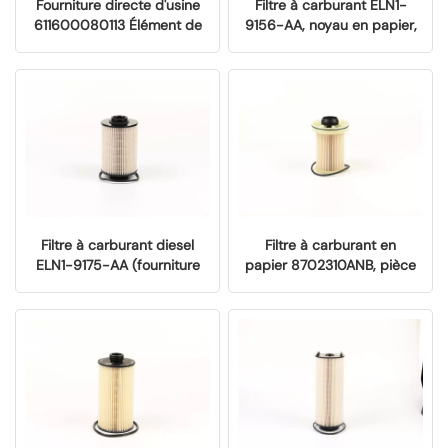
Fourniture directe d'usine
Filtre à carburant ELN1-
611600080113 Élément de
9156-AA, noyau en papier,
remplacement OEM pour
élément filtrant de
filtre à carburant Weichai
remplacement d'origine
WP10H WP12H (noyau en
pour véhicules diesel JMC
papier) pour camions
Euro 6, fourniture directe
poids lourds
d'usine
Filtre à carburant diesel
Filtre à carburant en
ELN1-9175-AA (fourniture
papier 8702310ANB, pièce
directe d'usine) | Élément
de rechange d'origine pour
filtrant de remplacement
moteurs diesel Isuzu D-
d'origine pour véhicules
MAX et Ruimai 2.5TDI Euro
diesel JMC Euro 6
VI, fourniture directe
d'usine.