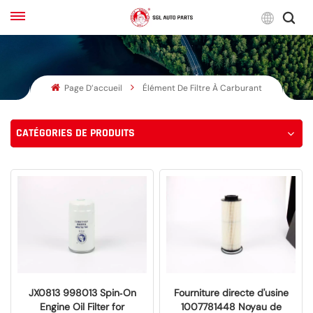
Franç
Page D’accueil
Élément De Filtre À Carburant
English
Français
CATÉGORIES DE PRODUITS
Русский
بالعربية
español
한국어
JX0813 998013 Spin‑On
Fourniture directe d'usine
Engine Oil Filter for
1007781448 Noyau de