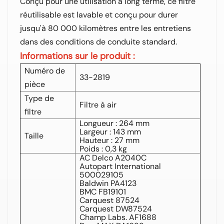
Conçu pour une utilisation à long terme, ce filtre
réutilisable est lavable et conçu pour durer
jusqu'à 80 000 kilomètres entre les entretiens
dans des conditions de conduite standard.
Informations sur le produit :
Numéro de
33-2819
pièce
Type de
Filtre à air
filtre
Longueur : 264 mm
Largeur : 143 mm
Taille
Hauteur : 27 mm
Poids : 0,3 kg
AC Delco A2040C
Autopart International
500029105
Baldwin PA4123
BMC FB19101
Carquest 87524
Carquest DW87524
Champ Labs. AF1688