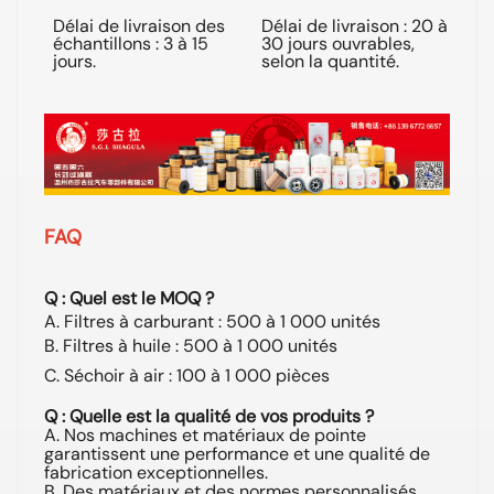
Délai de livraison des
Délai de livraison : 20 à
Exp
échantillons : 3 à 15
30 jours ouvrables,
par
jours.
selon la quantité.
aé
FAQ
Q : Quel est le MOQ ?
A. Filtres à carburant : 500 à 1 000 unités
B. Filtres à huile : 500 à 1 000 unités
C. Séchoir à air : 100 à 1 000 pièces
Q : Quelle est la qualité de vos produits ?
A. Nos machines et matériaux de pointe
garantissent une performance et une qualité de
fabrication exceptionnelles.
B. Des matériaux et des normes personnalisés