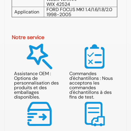
WIX 42524
FORD FOCUS MK1 1.4/1.6/1.8/2.0
Application
1998-2005
Notre service
Assistance OEM :
Commandes
Options de
d'échantillons : Nous
Ré
personnalisation des
acceptons les
ré
produits et des
commandes
de
emballages
d'échantillons à des
he
disponibles.
fins de test.