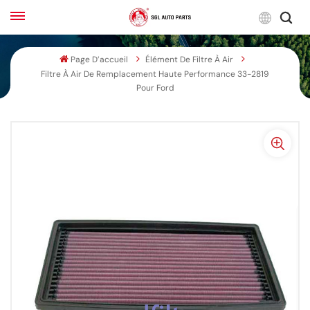
Franç
Page D’accueil
Élément De Filtre À Air
Filtre À Air De Remplacement Haute Performance 33-2819
English
Pour Ford
Français
Русский
بالعربية
español
한국어