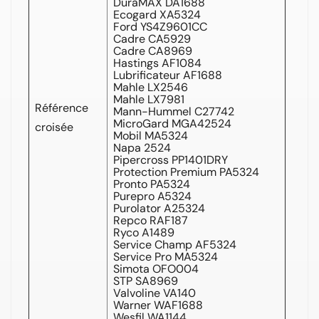
DuraMAX DA1688
Ecogard XA5324
Ford YS4Z9601CC
Cadre CA5929
Cadre CA8969
Hastings AF1084
Lubrificateur AF1688
Mahle LX2546
Mahle LX7981
Référence
Mann-Hummel C27742
MicroGard MGA42524
croisée
Mobil MA5324
Napa 2524
Pipercross PP1401DRY
Protection Premium PA5324
Pronto PA5324
Purepro A5324
Purolator A25324
Repco RAF187
Ryco A1489
Service Champ AF5324
Service Pro MA5324
Simota OFO004
STP SA8969
Valvoline VA140
Warner WAF1688
Wesfil WA1144