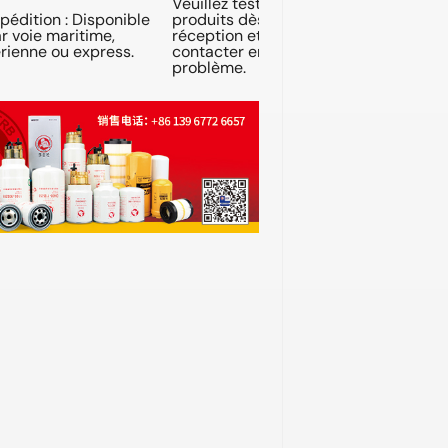
Veuillez tester les
pédition : Disponible
produits dès leur
r voie maritime,
réception et nous
rienne ou express.
contacter en cas de
problème.