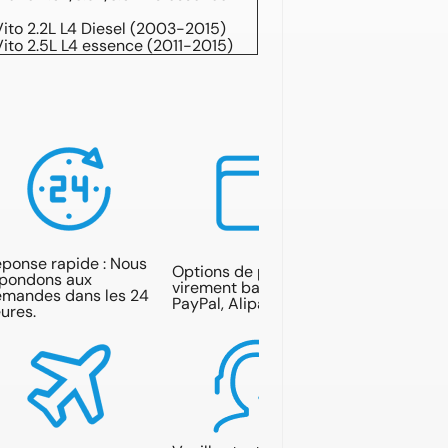
to 2.2L L4 Diesel (2003-2015)
to 2.5L L4 essence (2011-2015)
ponse rapide : Nous
Options de paiement :
pondons aux
virement bancaire,
mandes dans les 24
PayPal, Alipay.
ures.