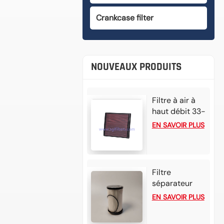
Crankcase filter
NOUVEAUX PRODUITS
Filtre à air à
haut débit 33-
3002 pour
EN SAVOIR PLUS
Mazda BT50
3.0L L4 Diesel
(2025) et
Isuzu D-Max
Filtre
1.9L L4 Diesel
séparateur
(2024).
eau/carburant
EN SAVOIR PLUS
FS20176
P552709 pour