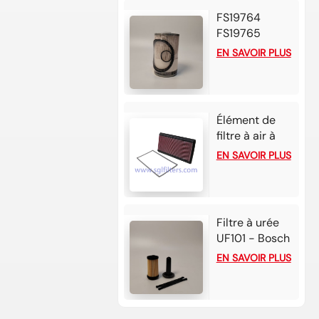
(2022) et
FS19764
Honda CR-V
FS19765
2.0L L4
Séparateur
EN SAVOIR PLUS
essence
carburant/eau
(2022)
107*179
Élément de
filtre à air à
haut débit 33-
EN SAVOIR PLUS
2118 pour
Chevrolet
Camaro
Filtre à urée
UF101 - Bosch
2.2-3 cartes
EN SAVOIR PLUS
pour moteurs
Cummins/Detroit