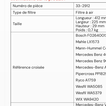
Numéro de pièce
33-2912
Type de filtre
Filtre à air
Longueur : 412 m
Largeur : 225 mm
Taille
Hauteur : 29 mm
Poids : 0,7 kg
Bosch F0264001
Mahle LX1573
Mann-Hummel C4
Mercedes Benz 
Mercedes Benz 9
Référence croisée
Mercedes-Benz
Pipercross PP18
Ryco A1759
Wesfil WA5085
Wesfil WA5379
WIX WA9420
Mercedes-Benz Vi