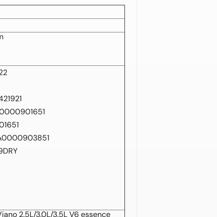
m
22
21921
40000901651
01651
 A0000903851
29DRY
ano 2.5L/3.0L/3.5L V6 essence