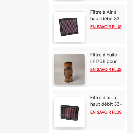
moteur diesel
Detroit DD13
Filtre à Air à
DD15 DD16
haut débit 33
– 5034, pour
EN SAVOIR PLUS
Alfa Romeo
Tonale 1,6 l L4
Diesel 2025,
Alfa Romeo
Filtre à huile
Tonale 1,6 l L4
LF17511 pour
Diesel 2024
moteurs
EN SAVOIR PLUS
Detroit Diesel
DD13/DD15/DD16,
Freightliner
Cascadia/M2/Colum
Filtre à air à
Western Star
haut débit 33-
4900/5700 et
5006 pour
EN SAVOIR PLUS
plateformes
Honda Accord
similaires
Hybrid 2.0L L4
essence