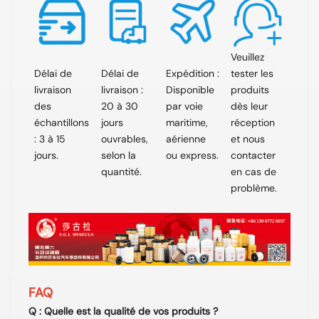
Veuillez
Délai de
Délai de
Expédition :
tester les
livraison
livraison :
Disponible
produits
des
20 à 30
par voie
dès leur
échantillons
jours
maritime,
réception
: 3 à 15
ouvrables,
aérienne
et nous
jours.
selon la
ou express.
contacter
quantité.
en cas de
problème.
FAQ
Q : Quelle est la qualité de vos produits ?