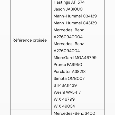
Hastings AF1574
Jason JA310U0
Mann-Hummel C34139
Mann-Hummel C43139
Mercedes-Benz
A2760940004
Référence croisée
Mercedes-Benz
A276094004
MicroGard MGA46799
Pronto PA9950
Purolator A38218
Simota OMB007
STP SA11439
Wesfil WA5417
WIX 46799
WIX 49034
Mercedes-Benz S400