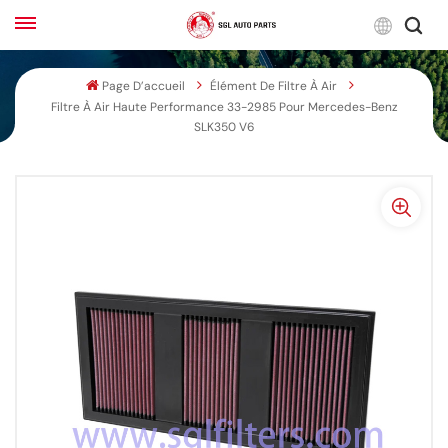
Franç
Page D’accueil
Élément De Filtre À Air
Filtre À Air Haute Performance 33-2985 Pour Mercedes-Benz
English
SLK350 V6
Français
Русский
بالعربية
español
한국어