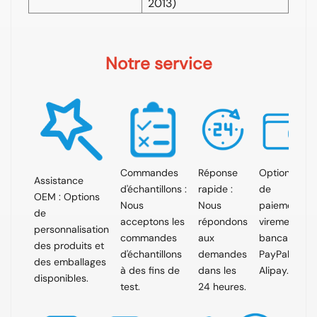
2013)
Notre service
Commandes
Réponse
Options
Assistance
d'échantillons :
rapide :
de
OEM : Options
Nous
Nous
paiement :
de
acceptons les
répondons
virement
personnalisation
commandes
aux
bancaire,
des produits et
d'échantillons
demandes
PayPal,
des emballages
à des fins de
dans les
Alipay.
disponibles.
test.
24 heures.