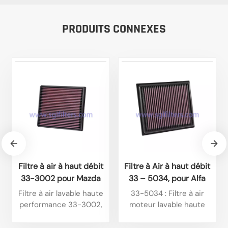
PRODUITS CONNEXES
Filtre à air à haut débit
Filtre à Air à haut débit
33-3002 pour Mazda
33 – 5034, pour Alfa
BT50 3.0L L4 Diesel
Romeo Tonale 1,6 l L4
Filtre à air lavable haute
33-5034 : Filtre à air
(2025) et Isuzu D-Max
Diesel 2025, Alfa
performance 33-3002,
moteur lavable haute
1.9L L4 Diesel (2024).
Romeo Tonale 1,6 l L4
compatible avec
performance de type
certains modèles Isuzu. Il
plaque, spécialement
Diesel 2024