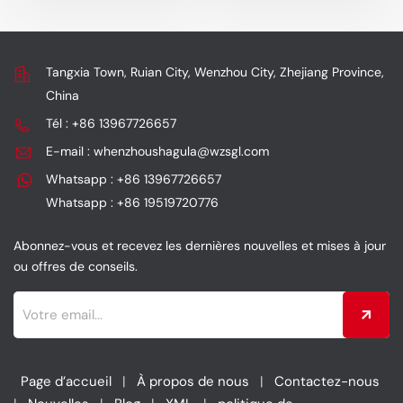
offre un débit élevé, est
conçu pour certains
réutilisable et a une
modèles Jeep. Ses
longue durée de vie, tout
principaux atouts sont
Tangxia Town, Ruian City, Wenzhou City, Zhejiang Province,
en optimisant la
son débit élevé, sa
China
puissance et en
réutilisabilité et sa
assurant une filtration
grande durabilité, tout
Tél : +86 13967726657
efficace.
en assurant une
E-mail : whenzhoushagula@wzsgl.com
amélioration des
performances et une
Whatsapp : +86 13967726657
protection du moteur.
Whatsapp : +86 19519720776
Abonnez-vous et recevez les dernières nouvelles et mises à jour
ou offres de conseils.
Page d’accueil
|
À propos de nous
|
Contactez-nous