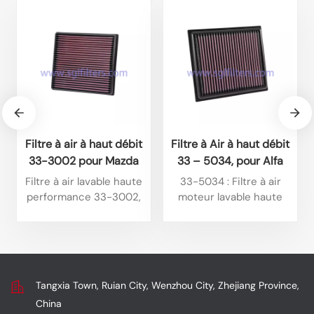
Filtre à air à haut débit
Filtre à Air à haut débit
33-3002 pour Mazda
33 – 5034, pour Alfa
BT50 3.0L L4 Diesel
Romeo Tonale 1,6 l L4
Filtre à air lavable haute
33-5034 : Filtre à air
(2025) et Isuzu D-Max
Diesel 2025, Alfa
performance 33-3002,
moteur lavable haute
1.9L L4 Diesel (2024).
Romeo Tonale 1,6 l L4
compatible avec
performance de type
certains modèles Isuzu. Il
plaque, spécialement
Diesel 2024
offre un débit élevé, est
conçu pour certains
réutilisable et a une
modèles Jeep. Ses
longue durée de vie, tout
principaux atouts sont
Tangxia Town, Ruian City, Wenzhou City, Zhejiang Province,
en optimisant la
son débit élevé, sa
China
puissance et en
réutilisabilité et sa