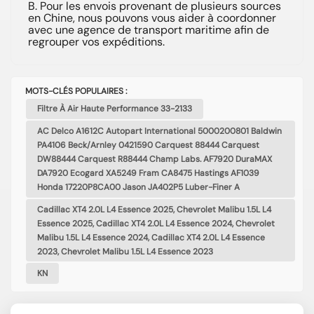
B. Pour les envois provenant de plusieurs sources
en Chine, nous pouvons vous aider à coordonner
avec une agence de transport maritime afin de
regrouper vos expéditions.
MOTS-CLÉS POPULAIRES :
Filtre À Air Haute Performance 33-2133
AC Delco A1612C Autopart International 5000200801 Baldwin
PA4106 Beck/Arnley 0421590 Carquest 88444 Carquest
DW88444 Carquest R88444 Champ Labs. AF7920 DuraMAX
DA7920 Ecogard XA5249 Fram CA8475 Hastings AF1039
Honda 17220P8CA00 Jason JA402P5 Luber-Finer A
Cadillac XT4 2.0L L4 Essence 2025, Chevrolet Malibu 1.5L L4
Essence 2025, Cadillac XT4 2.0L L4 Essence 2024, Chevrolet
Malibu 1.5L L4 Essence 2024, Cadillac XT4 2.0L L4 Essence
2023, Chevrolet Malibu 1.5L L4 Essence 2023
KN