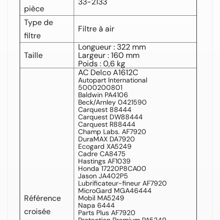
33-2133
pièce
Type de
Filtre à air
filtre
Longueur : 322 mm
Taille
Largeur : 160 mm
Poids : 0,6 kg
AC Delco A1612C
Autopart International
5000200801
Baldwin PA4106
Beck/Arnley 0421590
Carquest 88444
Carquest DW88444
Carquest R88444
Champ Labs. AF7920
DuraMAX DA7920
Ecogard XA5249
Cadre CA8475
Hastings AF1039
Honda 17220P8CA00
Jason JA402P5
Lubrificateur-fineur AF7920
MicroGard MGA46444
Référence
Mobil MA5249
Napa 6444
croisée
Parts Plus AF7920
Protection Premium PA5249