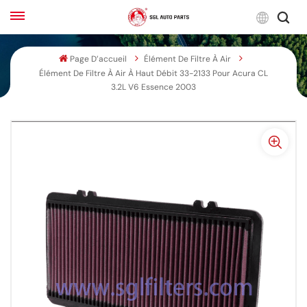
Franç
Page D’accueil
Élément De Filtre À Air
Élément De Filtre À Air À Haut Débit 33-2133 Pour Acura CL
English
3.2L V6 Essence 2003
Français
Русский
بالعربية
español
한국어