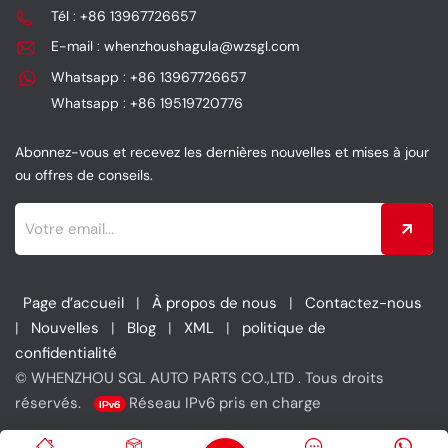
assurant une filtration
grande durabilité, tout
Tél : +86 13967726657
efficace.
en assurant une
E-mail : whenzhoushagula@wzsgl.com
amélioration des
performances et une
Whatsapp : +86 13967726657
protection du moteur.
Whatsapp : +86 19519720776
Abonnez-vous et recevez les dernières nouvelles et mises à jour
ou offres de conseils.
Page d’accueil
|
À propos de nous
|
Contactez-nous
|
Nouvelles
|
Blog
|
XML
|
politique de
confidentialité
© WHENZHOU SGL AUTO PARTS CO.,LTD . Tous droits
réservés.
Réseau IPv6 pris en charge