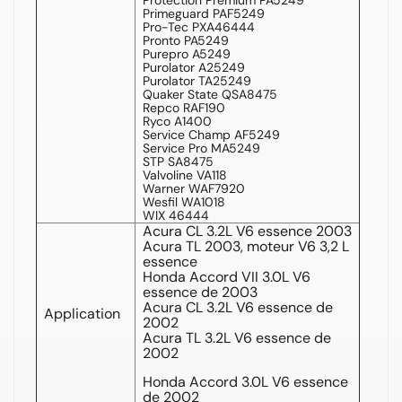
Primeguard PAF5249
Pro-Tec PXA46444
Pronto PA5249
Purepro A5249
Purolator A25249
Purolator TA25249
Quaker State QSA8475
Repco RAF190
Ryco A1400
Service Champ AF5249
Service Pro MA5249
STP SA8475
Valvoline VA118
Warner WAF7920
Wesfil WA1018
WIX 46444
Acura CL 3.2L V6 essence 2003
Acura TL 2003, moteur V6 3,2 L
essence
Honda Accord VII 3.0L V6
essence de 2003
Acura CL 3.2L V6 essence de
Application
2002
Acura TL 3.2L V6 essence de
2002
Honda Accord 3.0L V6 essence
de 2002