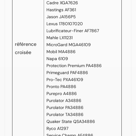
Cadre XGA7626
Hastings AF361
Jason JA156P5
Lexus 1780107020
Lubrificateur-Finer AF7867
Mahle LX11231
référence
MicroGard MGA46109
Mobil MA4886
croisée
Napa 6109
Protection Premium PA4886
Primeguard PAF4886
Pro-Tec PXA46109
Pronto PA4886
Purepro A4886
Purolator A34886
Purolator PA34886
Purolator TA34886
Quaker State QSA34886
Ryco A1297
Service Champ AF4886