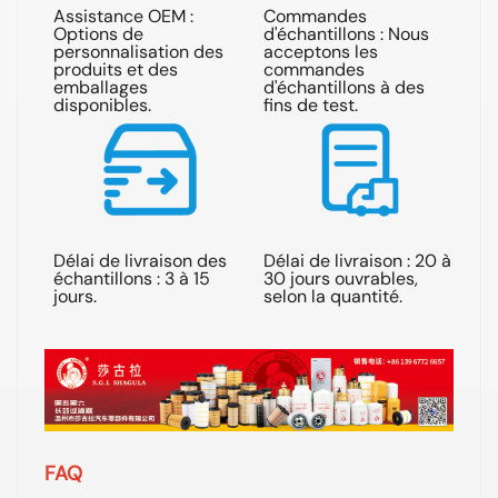
Assistance OEM :
Commandes
Options de
d'échantillons : Nous
Ré
personnalisation des
acceptons les
ré
produits et des
commandes
de
emballages
d'échantillons à des
he
disponibles.
fins de test.
Délai de livraison des
Délai de livraison : 20 à
Exp
échantillons : 3 à 15
30 jours ouvrables,
par
jours.
selon la quantité.
aé
FAQ