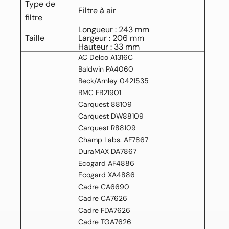
Type de
Filtre à air
filtre
Longueur : 243 mm
Taille
Largeur : 206 mm
Hauteur : 33 mm
AC Delco A1316C
Baldwin PA4060
Beck/Arnley 0421535
BMC FB21901
Carquest 88109
Carquest DW88109
Carquest R88109
Champ Labs. AF7867
DuraMAX DA7867
Ecogard AF4886
Ecogard XA4886
Cadre CA6690
Cadre CA7626
Cadre FDA7626
Cadre TGA7626