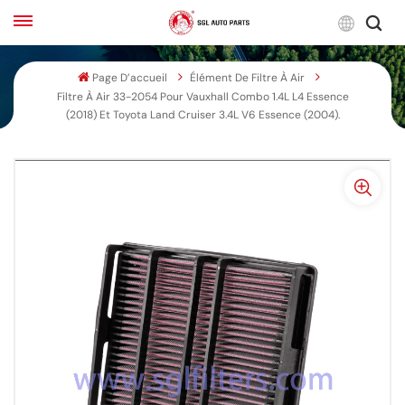
Franç
Page D’accueil
Élément De Filtre À Air
Filtre À Air 33-2054 Pour Vauxhall Combo 1.4L L4 Essence
English
(2018) Et Toyota Land Cruiser 3.4L V6 Essence (2004).
Français
Русский
بالعربية
español
한국어