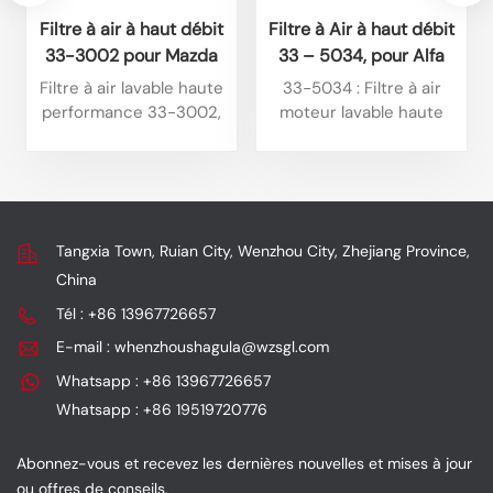
Filtre à air à haut débit
Filtre à Air à haut débit
33-3002 pour Mazda
33 – 5034, pour Alfa
BT50 3.0L L4 Diesel
Romeo Tonale 1,6 l L4
Filtre à air lavable haute
33-5034 : Filtre à air
(2025) et Isuzu D-Max
Diesel 2025, Alfa
performance 33-3002,
moteur lavable haute
1.9L L4 Diesel (2024).
Romeo Tonale 1,6 l L4
compatible avec
performance de type
certains modèles Isuzu. Il
plaque, spécialement
Diesel 2024
offre un débit élevé, est
conçu pour certains
réutilisable et a une
modèles Jeep. Ses
longue durée de vie, tout
principaux atouts sont
Tangxia Town, Ruian City, Wenzhou City, Zhejiang Province,
en optimisant la
son débit élevé, sa
China
puissance et en
réutilisabilité et sa
assurant une filtration
grande durabilité, tout
Tél : +86 13967726657
efficace.
en assurant une
E-mail : whenzhoushagula@wzsgl.com
amélioration des
performances et une
Whatsapp : +86 13967726657
protection du moteur.
Whatsapp : +86 19519720776
Abonnez-vous et recevez les dernières nouvelles et mises à jour
ou offres de conseils.