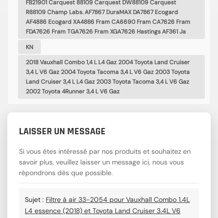
FB21901 Carquest 88109 Carquest DW88109 Carquest
R88109 Champ Labs. AF7867 DuraMAX DA7867 Ecogard
AF4886 Ecogard XA4886 Fram CA6690 Fram CA7626 Fram
FDA7626 Fram TGA7626 Fram XGA7626 Hastings AF361 Ja
KN
2018 Vauxhall Combo 1,4 L L4 Gaz 2004 Toyota Land Cruiser
3,4 L V6 Gaz 2004 Toyota Tacoma 3,4 L V6 Gaz 2003 Toyota
Land Cruiser 3,4 L L4 Gaz 2003 Toyota Tacoma 3,4 L V6 Gaz
2002 Toyota 4Runner 3,4 L V6 Gaz
LAISSER UN MESSAGE
Si vous êtes intéressé par nos produits et souhaitez en
savoir plus, veuillez laisser un message ici, nous vous
répondrons dès que possible.
Sujet :
Filtre à air 33-2054 pour Vauxhall Combo 1.4L
L4 essence (2018) et Toyota Land Cruiser 3.4L V6