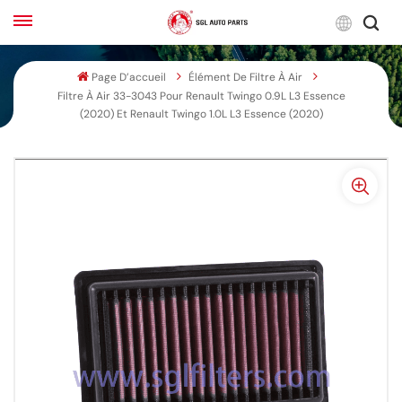
Franç
Page D’accueil
Élément De Filtre À Air
Filtre À Air 33-3043 Pour Renault Twingo 0.9L L3 Essence
English
(2020) Et Renault Twingo 1.0L L3 Essence (2020)
Français
Русский
بالعربية
español
한국어