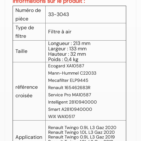
Informations sur le produit :
Numéro de
33-3043
pièce
Type de
Filtre à air
filtre
Longueur : 213 mm
Largeur : 133 mm
Taille
Hauteur : 32 mm
Poids : 0,4 kg
Ecogard XA10587
Mann-Hummel C22033
Mecafilter ELP9445
référence
Renault 165462683R
Service Pro MA10587
croisée
Intelligent 2810940000
Smart A2810940000
WIX WA10517
Renault Twingo 0.9L L3 Gaz 2020
Renault Twingo 1.0L L3 Gaz 2020
Application
Renault Twingo 0.9L L3 Gaz 2019