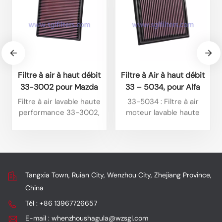
Filtre à air à haut débit
Filtre à Air à haut débit
33-3002 pour Mazda
33 – 5034, pour Alfa
BT50 3.0L L4 Diesel
Romeo Tonale 1,6 l L4
Filtre à air lavable haute
33-5034 : Filtre à air
(2025) et Isuzu D-Max
Diesel 2025, Alfa
performance 33-3002,
moteur lavable haute
1.9L L4 Diesel (2024).
Romeo Tonale 1,6 l L4
compatible avec
performance de type
certains modèles Isuzu. Il
plaque, spécialement
Diesel 2024
offre un débit élevé, est
conçu pour certains
réutilisable et a une
modèles Jeep. Ses
longue durée de vie, tout
principaux atouts sont
Tangxia Town, Ruian City, Wenzhou City, Zhejiang Province,
en optimisant la
son débit élevé, sa
China
puissance et en
réutilisabilité et sa
assurant une filtration
grande durabilité, tout
Tél : +86 13967726657
efficace.
en assurant une
E-mail : whenzhoushagula@wzsgl.com
amélioration des