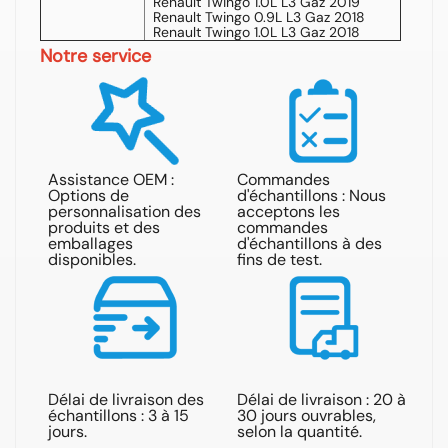
Renault Twingo 1.0L L3 Gaz 2019
Renault Twingo 0.9L L3 Gaz 2018
Renault Twingo 1.0L L3 Gaz 2018
Notre service
Assistance OEM :
Commandes
Options de
d'échantillons : Nous
Ré
personnalisation des
acceptons les
ré
produits et des
commandes
de
emballages
d'échantillons à des
he
disponibles.
fins de test.
Délai de livraison des
Délai de livraison : 20 à
Exp
échantillons : 3 à 15
30 jours ouvrables,
par
jours.
selon la quantité.
aé