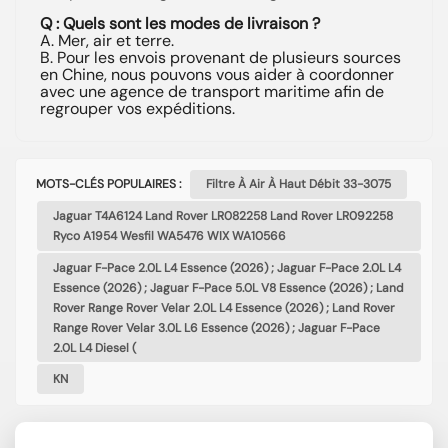
Q : Quels sont les modes de livraison ?
A. Mer, air et terre.
B. Pour les envois provenant de plusieurs sources
en Chine, nous pouvons vous aider à coordonner
avec une agence de transport maritime afin de
regrouper vos expéditions.
MOTS-CLÉS POPULAIRES :
Filtre À Air À Haut Débit 33-3075
Jaguar T4A6124 Land Rover LR082258 Land Rover LR092258
Ryco A1954 Wesfil WA5476 WIX WA10566
Jaguar F-Pace 2.0L L4 Essence (2026) ; Jaguar F-Pace 2.0L L4
Essence (2026) ; Jaguar F-Pace 5.0L V8 Essence (2026) ; Land
Rover Range Rover Velar 2.0L L4 Essence (2026) ; Land Rover
Range Rover Velar 3.0L L6 Essence (2026) ; Jaguar F-Pace
2.0L L4 Diesel (
KN