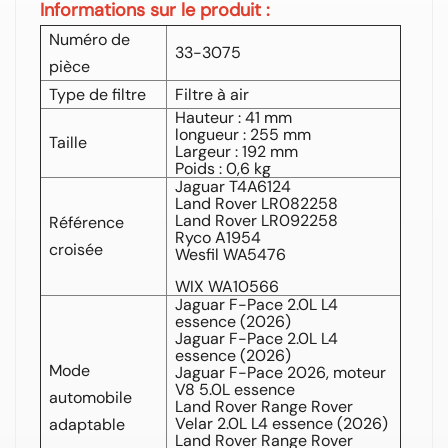
Informations sur le produit :
Numéro de
33-3075
pièce
Type de filtre
Filtre à air
Hauteur : 41 mm
longueur : 255 mm
Taille
Largeur : 192 mm
Poids : 0,6 kg
Jaguar T4A6124
Land Rover LR082258
Land Rover LR092258
Référence
Ryco A1954
croisée
Wesfil WA5476
WIX WA10566
Jaguar F-Pace 2.0L L4
essence (2026)
Jaguar F-Pace 2.0L L4
essence (2026)
Mode
Jaguar F-Pace 2026, moteur
V8 5.0L essence
automobile
Land Rover Range Rover
Velar 2.0L L4 essence (2026)
adaptable
Land Rover Range Rover