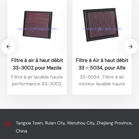
Filtre à air à haut débit
Filtre à Air à haut débit
33-3002 pour Mazda
33 – 5034, pour Alfa
BT50 3.0L L4 Diesel
Romeo Tonale 1,6 l L4
Filtre à air lavable haute
33-5034 : Filtre à air
(2025) et Isuzu D-Max
Diesel 2025, Alfa
performance 33-3002,
moteur lavable haute
1.9L L4 Diesel (2024).
Romeo Tonale 1,6 l L4
compatible avec
performance de type
certains modèles Isuzu. Il
plaque, spécialement
Diesel 2024
offre un débit élevé, est
conçu pour certains
réutilisable et a une
modèles Jeep. Ses
longue durée de vie, tout
principaux atouts sont
Tangxia Town, Ruian City, Wenzhou City, Zhejiang Province,
en optimisant la
son débit élevé, sa
China
puissance et en
réutilisabilité et sa
assurant une filtration
grande durabilité, tout