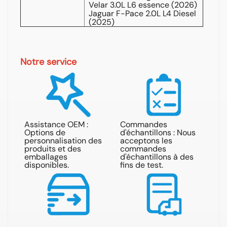
Velar 3.0L L6 essence (2026)
Jaguar F-Pace 2.0L L4 Diesel
(2025)
Notre service
Assistance OEM :
Commandes
Options de
d'échantillons : Nous
Ré
personnalisation des
acceptons les
ré
produits et des
commandes
de
emballages
d'échantillons à des
he
disponibles.
fins de test.