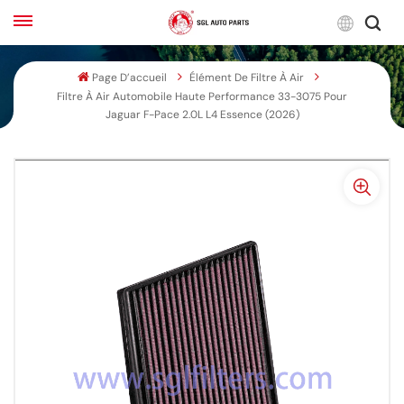
Franç
Page D’accueil
Élément De Filtre À Air
Filtre À Air Automobile Haute Performance 33-3075 Pour
English
Jaguar F-Pace 2.0L L4 Essence (2026)
Français
Русский
بالعربية
español
한국어