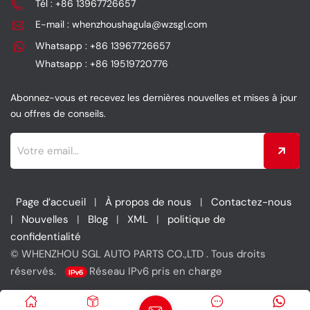
Tél : +86 13967726657
efficace.
en assurant une
E-mail : whenzhoushagula@wzsgl.com
amélioration des
performances et une
Whatsapp : +86 13967726657
protection du moteur.
Whatsapp : +86 19519720776
Abonnez-vous et recevez les dernières nouvelles et mises à jour
ou offres de conseils.
Page d’accueil
|
À propos de nous
|
Contactez-nous
|
Nouvelles
|
Blog
|
XML
|
politique de
confidentialité
© WHENZHOU SGL AUTO PARTS CO.,LTD . Tous droits
réservés.
Réseau IPv6 pris en charge