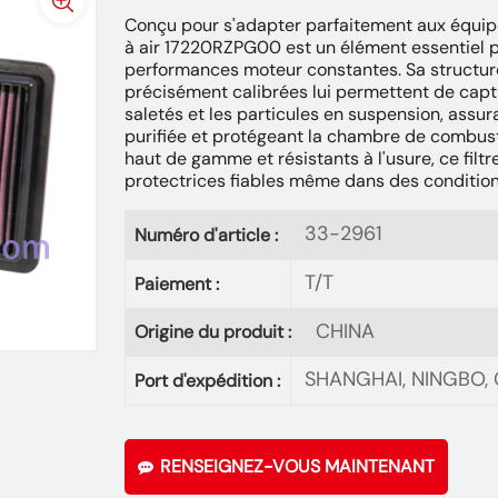
Conçu pour s'adapter parfaitement aux équipe
à air 17220RZPG00 est un élément essentiel po
performances moteur constantes. Sa structur
précisément calibrées lui permettent de captu
saletés et les particules en suspension, assur
purifiée et protégeant la chambre de combust
haut de gamme et résistants à l'usure, ce filt
protectrices fiables même dans des conditions d
33-2961
Numéro d'article :
T/T
Paiement :
CHINA
Origine du produit :
SHANGHAI, NINGBO
Port d'expédition :
RENSEIGNEZ-VOUS MAINTENANT