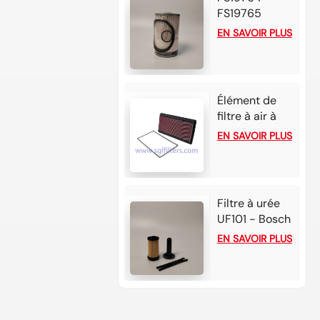
Honda CR-V
FS19765
2.0L L4
Séparateur
EN SAVOIR PLUS
essence
carburant/eau
(2022)
107*179
Élément de
filtre à air à
haut débit 33-
EN SAVOIR PLUS
2118 pour
Chevrolet
Camaro
Filtre à urée
UF101 - Bosch
2.2-3 cartes
EN SAVOIR PLUS
pour moteurs
Cummins/Detroit