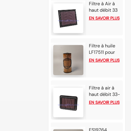
Detroit DD13
Filtre à Air à
DD15 DD16
haut débit 33
– 5034, pour
EN SAVOIR PLUS
Alfa Romeo
Tonale 1,6 l L4
Diesel 2025,
Alfa Romeo
Filtre à huile
Tonale 1,6 l L4
LF17511 pour
Diesel 2024
moteurs
EN SAVOIR PLUS
Detroit Diesel
DD13/DD15/DD16,
Freightliner
Cascadia/M2/Colum
Filtre à air à
Western Star
haut débit 33-
4900/5700 et
5006 pour
EN SAVOIR PLUS
plateformes
Honda Accord
similaires
Hybrid 2.0L L4
essence
(2022) et
FS19764