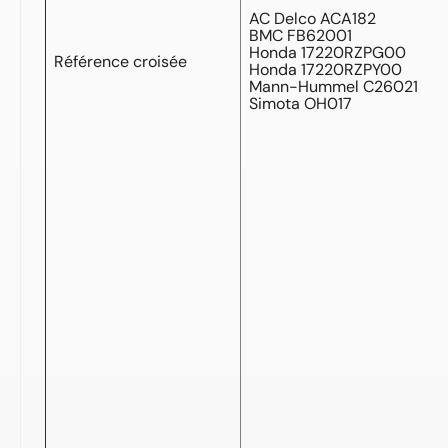
AC Delco ACA182
BMC FB62001
Honda 17220RZPG00
Référence croisée
Honda 17220RZPY00
Mann-Hummel C26021
Simota OH017