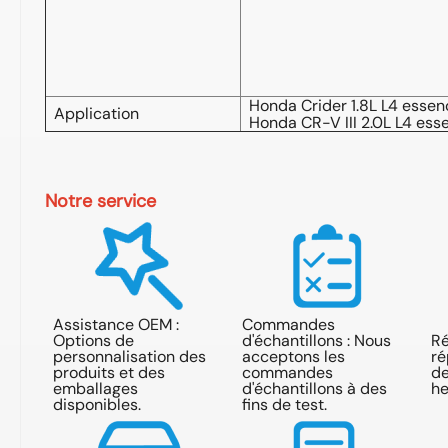
Honda Crider 1.8L L4 essen
Application
Honda CR-V III 2.0L L4 es
Notre service
bia,
Assistance OEM :
Commandes
Options de
d'échantillons : Nous
Ré
personnalisation des
acceptons les
ré
produits et des
commandes
de
emballages
d'échantillons à des
he
disponibles.
fins de test.