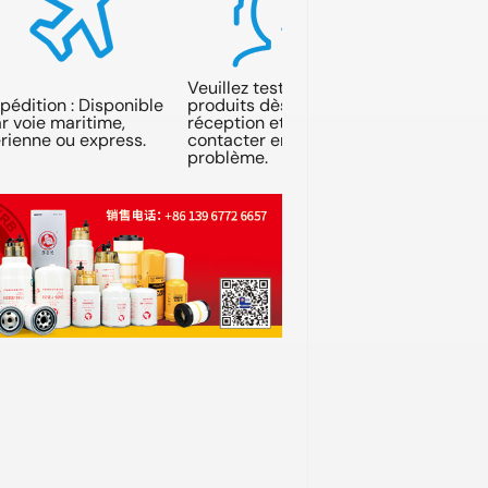
Veuillez tester les
pédition : Disponible
produits dès leur
r voie maritime,
réception et nous
rienne ou express.
contacter en cas de
problème.