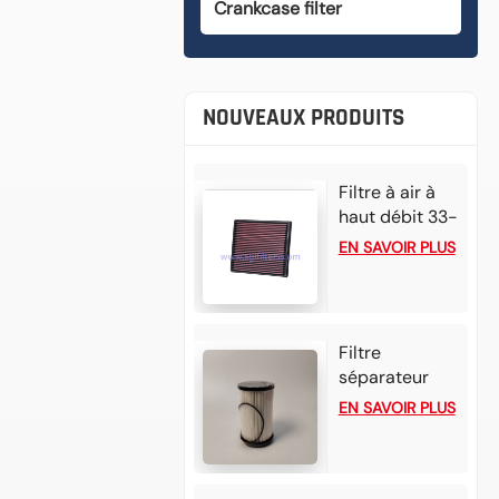
Crankcase filter
NOUVEAUX PRODUITS
Filtre à air à
haut débit 33-
3002 pour
EN SAVOIR PLUS
Mazda BT50
3.0L L4 Diesel
(2025) et
Isuzu D-Max
Filtre
1.9L L4 Diesel
séparateur
(2024).
eau/carburant
EN SAVOIR PLUS
FS20176
P552709 pour
moteur diesel