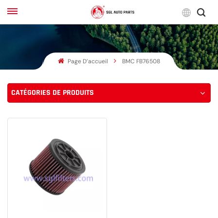
Franç
Page D’accueil
BMC FB76508
English
Français
CATÉGORIES DE PRODUITS
Русский
بالعربية
español
한국어