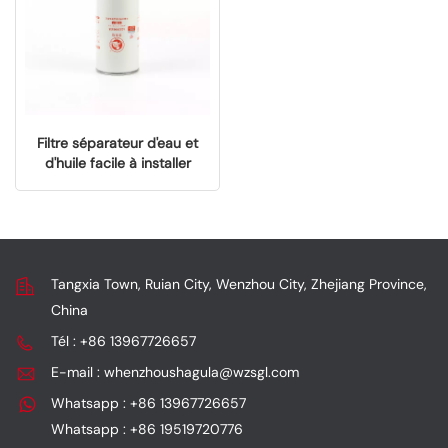
Filtre séparateur d'eau et
d'huile facile à installer
pour SGL2000108
Tangxia Town, Ruian City, Wenzhou City, Zhejiang Province,
China
Tél : +86 13967726657
E-mail : whenzhoushagula@wzsgl.com
Whatsapp : +86 13967726657
Whatsapp : +86 19519720776