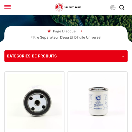
Franç
Page D’accueil
English
Filtre Séparateur D'eau Et D'huile Universel
Français
CATÉGORIES DE PRODUITS
Русский
بالعربية
español
한국어