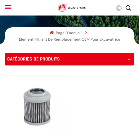
Franç
Page D’accueil
English
Élément Filtrant De Remplacement OEM Pour Excavatrice
Français
CATÉGORIES DE PRODUITS
Русский
بالعربية
español
한국어