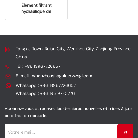
Élément filtrant
hydraulique de
remplacement OEM H-
5643 pour chargeuse et
excavatrice
Tangxia Town, Ruian City, Wenzhou City, Zhejiang Province,
China
Tél : +86 13967726657
E-mail : whenzhoushagula@wzsgl.com
Whatsapp : +86 13967726657
Whatsapp : +86 19519720776
Abonnez-vous et recevez les dernières nouvelles et mises à jour
ou offres de conseils.