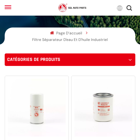
Franç
Page D’accueil
English
Filtre Séparateur D'eau Et D'huile Industriel
Français
CATÉGORIES DE PRODUITS
Русский
بالعربية
español
한국어