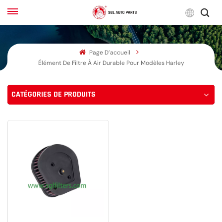
Franç
Page D’accueil
English
Élément De Filtre À Air Durable Pour Modèles Harley
Français
CATÉGORIES DE PRODUITS
Русский
بالعربية
español
한국어